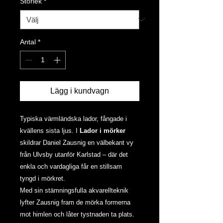
Storlek
*
Antal
*
Lägg i kundvagn
Typiska värmländska lador, fångade i
kvällens sista ljus. I
Lador i mörker
skildrar Daniel Zausnig en välbekant vy
från Ulvsby utanför Karlstad – där det
enkla och vardagliga får en stillsam
tyngd i mörkret.
Med sin stämningsfulla akvarellteknik
lyfter Zausnig fram de mörka formerna
mot himlen och låter tystnaden ta plats.