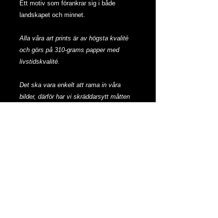
Ett motiv som förankrar sig i både
landskapet och minnet.
Alla våra art prints är av högsta kvalité
och görs på 310-grams papper med
livstidskvalité.
Det ska vara enkelt att rama in våra
bilder, därför har vi skräddarsytt måtten
efter standardstorlekar så det enkelt
passar den ramen du vill ha.
Bildmått: 50x40 cm
Yttermått med vit kant: 60x50 cm
Teknik
Art Print av Akvarellmålning
Upplaga