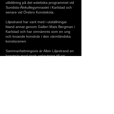
utbildning på det estetiska programmet vid
Sundsta‑Älvkullegymnasiet i Karlstad och
senare vid Örebro Konstskola.
Liljestrand har varit med i utställningar
bland annat genom Galleri Mats Bergman i
Karlstad och har omnämnts som en ung
och lovande konstnär i den värmländska
konstscenen.
Sammanfattningsvis är Albin Liljestrand en
konstnär med stark anknytning till sin
hembygd, som med precision, idéstyrka
och experimentlust formar verk som både
lockar med visuell nyfikenhet och berättar
något om tid, plats och betraktare.