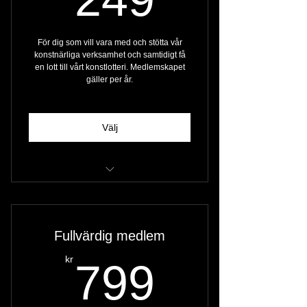
För dig som vill vara med och stötta vår
konstnärliga verksamhet och samtidigt få
en lott till vårt konstlotteri. Medlemskapet
gäller per år.
Välj
✅ 1st lott till vårt konstlotteri (konst
värd 50 000)
❌ 1st Hjorth Zausnig väska
Fullvärdig medlem
799kr
kr
799
❌ 1st Hjorth Zausnig Poster
❌ 2st Signerade småbilder