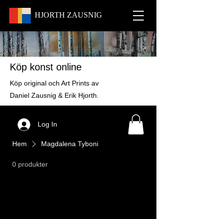
HJORTH
ZAUSNIG
Köp konst online
Köp original och Art Prints av
Daniel Zausnig & Erik Hjorth.
Log In
Hem
Magdalena Tyboni
0 produkter