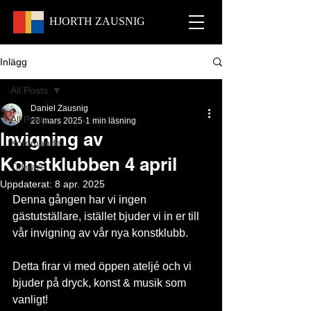
HJORTH
ZAUSNIG
Inlägg
All Posts
Daniel Zausnig
All Posts
28 mars 2025
1 min läsning
Invigning av
Kommande
Konstklubben 4 april
Tidigare
Uppdaterat:
8 apr. 2025
Denna gången har vi ingen 
gästutställare, istället bjuder vi in er till 
vår invigning av vår nya konstklubb.
Detta firar vi med öppen ateljé och vi 
bjuder på dryck, konst & musik som 
vanligt!