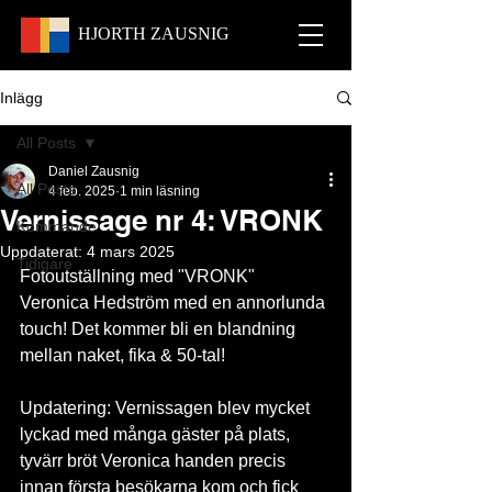
HJORTH
ZAUSNIG
Inlägg
All Posts
Daniel Zausnig
All Posts
4 feb. 2025
1 min läsning
Vernissage nr 4: VRONK
Kommande
Uppdaterat:
4 mars 2025
Tidigare
Fotoutställning med "VRONK" 
Veronica Hedström med en annorlunda 
touch! Det kommer bli en blandning 
mellan naket, fika & 50-tal!
Updatering: Vernissagen blev mycket 
lyckad med många gäster på plats, 
tyvärr bröt Veronica handen precis 
innan första besökarna kom och fick 