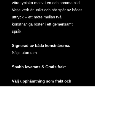
våra typiska motiv i en och samma bild.
Varje verk är unikt och bär spår av bådas
uttryck – ett möte mellan två
konstnärliga röster i ett gemensamt
språk.
Signerad av båda konstnärerna.
Säljs utan ram.
Snabb leverans & Gratis frakt
Välj upphämtning som frakt och
hämta på Combihörnan i Karlstad, där
finns även ramar!
Material:
Akvarell, Bläck & Posca
Papper: